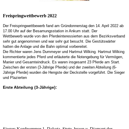
Freispringwettbewerb 2022
Der Freispringwettbewerb fand am Gründonnerstag den 14. April 2022 ab
17.00 Uhr auf der Besamungsstation in Ankum statt. Der
Wettbewerb wurde von den Pferdeinteressierten aus dem Bezirksverband
sehr gut angenommen und war sehr gut besucht. Die Gestütswärter
hatten die Anlage und die Bahn optimal vorbereitet.
Die Richter waren Jens Dummeyer und Hartmut Wilking. Hartmut Wilking
kommentierte jedes Pferd und erläuterte die Notengebung für Vermögen,
Manier und Gesamteindruck. Es waren insgesamt 23 Pferde am Start.
Zwischen der ersten (3-Jährige Pferde) und der zweiten Abteilung (6-
Jährige Pferde) wurden die Hengste der Deckstelle vorgeführt. Die Sieger
und Plazierten
Erste Abteilung (3-Jährige):
Sieger 3-jährig
Plazierung 3-Jährige
Sieger: Kopfnummer 1, Dakota, Stute, braun v. Diamant der