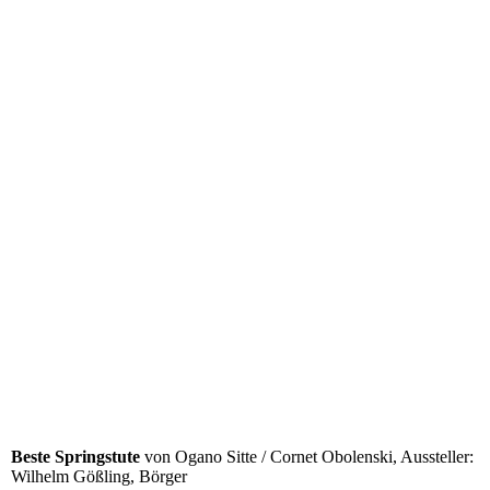
Ehrenrunde Siegerstute 3-J. Vitalis - Fürst Romacier, Z. Frank
Moormann, Wettrup
Beste Springstute
von Ogano Sitte / Cornet Obolenski, Aussteller:
Wilhelm Gößling, Börger