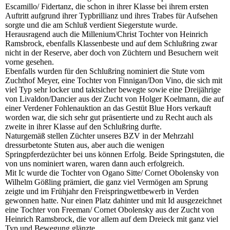
Escamillo/ Fidertanz, die schon in ihrer Klasse bei ihrem ersten
Auftritt aufgrund ihrer Typbrillianz und ihres Trabes für Aufsehen
sorgte und die am Schluß verdient Siegerstute wurde.
Herausragend auch die Millenium/Christ Tochter von Heinrich
Ramsbrock, ebenfalls Klassenbeste und auf dem Schlußring zwar
nicht in der Reserve, aber doch von Züchtern und Besuchern weit
vorne gesehen.
Ebenfalls wurden für den Schlußring nominiert die Stute vom
Zuchthof Meyer, eine Tochter von Finnigan/Don Vino, die sich mit
viel Typ sehr locker und taktsicher bewegte sowie eine Dreijährige
von Livaldon/Dancier aus der Zucht von Holger Koelmann, die auf
einer Verdener Fohlenauktion an das Gestüt Blue Hors verkauft
worden war, die sich sehr gut präsentierte und zu Recht auch als
zweite in ihrer Klasse auf den Schlußring durfte.
Naturgemäß stellen Züchter unseres BZV in der Mehrzahl
dressurbetonte Stuten aus, aber auch die wenigen
Springpferdezüchter bei uns können Erfolg. Beide Springstuten, die
von uns nominiert waren, waren dann auch erfolgreich.
Mit Ic wurde die Tochter von Ogano Sitte/ Cornet Obolensky von
Wilhelm Gößling prämiert, die ganz viel Vermögen am Sprung
zeigte und im Frühjahr den Freispringwettbewerb in Verden
gewonnen hatte. Nur einen Platz dahinter und mit Id ausgezeichnet
eine Tochter von Freeman/ Cornet Obolensky aus der Zucht von
Heinrich Ramsbrock, die vor allem auf dem Dreieck mit ganz viel
Typ und Bewegung glänzte.