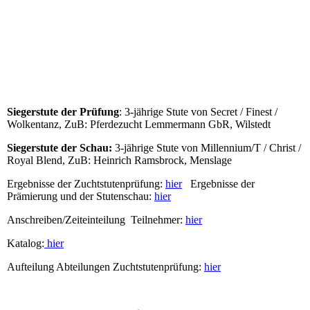
Siegerstute Schau von Millenium / Christ / Royal Blend ZuB:
Heinrich Ramsbrock, Menslage
Siegerstute der Prüfung
: 3-jährige Stute von Secret / Finest /
Wolkentanz, ZuB: Pferdezucht Lemmermann GbR, Wilstedt
Siegerstute der Schau:
3-jährige Stute von Millennium/T / Christ /
Royal Blend, ZuB: Heinrich Ramsbrock, Menslage
Ergebnisse der Zuchtstutenprüfung:
hier
Ergebnisse der
Prämierung und der Stutenschau:
hier
Anschreiben/Zeiteinteilung Teilnehmer:
hier
Katalog:
hier
Aufteilung Abteilungen Zuchtstutenprüfung:
hier