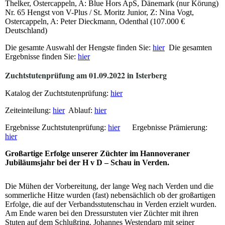
Thelker, Ostercappeln, A: Blue Hors ApS, Dänemark (nur Körung)
Nr. 65 Hengst von V-Plus / St. Moritz Junior, Z: Nina Vogt,
Ostercappeln, A: Peter Dieckmann, Odenthal (107.000 €
Deutschland)
Die gesamte Auswahl der Hengste finden Sie:
hier
Die gesamten
Ergebnisse finden Sie:
hier
Zuchtstutenprüfung am 01.09.2022 in Isterberg
Katalog der Zuchtstutenprüfung:
hier
Zeiteinteilung:
hier
Ablauf:
hier
Ergebnisse Zuchtstutenprüfung:
hier
Ergebnisse Prämierung:
hier
Großartige Erfolge unserer Züchter im Hannoveraner
Jubiläumsjahr bei der H v D – Schau in Verden.
Die Mühen der Vorbereitung, der lange Weg nach Verden und die
sommerliche Hitze wurden (fast) nebensächlich ob der großartigen
Erfolge, die auf der Verbandsstutenschau in Verden erzielt wurden.
Am Ende waren bei den Dressurstuten vier Züchter mit ihren
Stuten auf dem Schlußring. Johannes Westendarp mit seiner