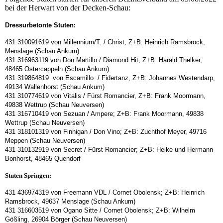
bei der Herwart von der Decken-Schau:
Dressurbetonte Stuten:
431 310091619 von Millennium/T. / Christ, Z+B: Heinrich Ramsbrock,
Menslage (Schau Ankum)
431 316963119 von Don Martillo / Diamond Hit, Z+B: Harald Thelker,
48465 Ostercappeln (Schau Ankum)
431 319864819 von Escamillo / Fidertanz, Z+B: Johannes Westendarp,
49134 Wallenhorst (Schau Ankum)
431 310774619 von Vitalis / Fürst Romancier, Z+B: Frank Moormann,
49838 Wettrup (Schau Neuversen)
431 316710419 von Sezuan / Ampere; Z+B: Frank Moormann, 49838
Wettrup (Schau Neuversen)
431 318101319 von Finnigan / Don Vino; Z+B: Zuchthof Meyer, 49716
Meppen (Schau Neuversen)
431 310132919 von Secret / Fürst Romancier; Z+B: Heike und Hermann
Bonhorst, 48465 Quendorf
Stuten Springen:
431 436974319 von Freemann VDL / Cornet Obolensk; Z+B: Heinrich
Ramsbrock, 49637 Menslage (Schau Ankum)
431 316603519 von Ogano Sitte / Cornet Obolensk; Z+B: Wilhelm
Gößling, 26904 Börger (Schau Neuversen)