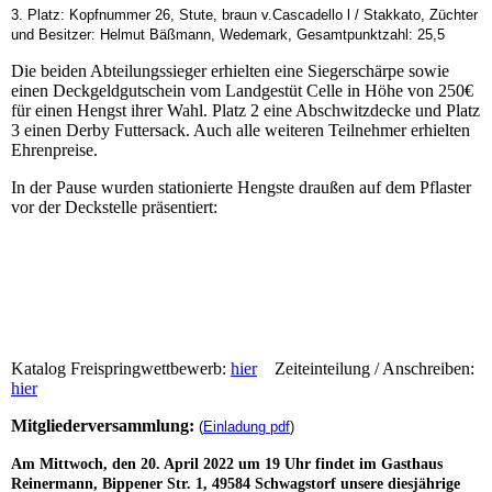
3. Platz: Kopfnummer 26, Stute, braun v.Cascadello l / Stakkato, Züchter
und Besitzer: Helmut Bäßmann, Wedemark, Gesamtpunktzahl: 25,5
Die beiden Abteilungssieger erhielten eine Siegerschärpe sowie
einen Deckgeldgutschein vom Landgestüt Celle in Höhe von 250€
für einen Hengst ihrer Wahl. Platz 2 eine Abschwitzdecke und Platz
3 einen Derby Futtersack. Auch alle weiteren Teilnehmer erhielten
Ehrenpreise.
In der Pause wurden stationierte Hengste draußen auf dem Pflaster
vor der Deckstelle präsentiert:
Hengst Deckstelle Ankum
Hengste Deckstelle Ankum
Hengstvorführung Deckstelle Ankum
Katalog Freispringwettbewerb:
hier
Zeiteinteilung / Anschreiben:
hier
Mitgliederversammlung:
(
Einladung pdf
)
Am Mittwoch, den 20. April 2022 um 19 Uhr findet im Gasthaus
Reinermann, Bippener Str. 1, 49584 Schwagstorf unsere diesjährige